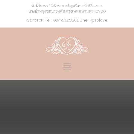
Address :106 ซอย จรัญสนิทวงศ์ 63 แขวง
บางบำหรุ เขตบางพลัด กรุงเทพมหานคร 10700
Contact : Tel :
094-9699563
Line :
@solove